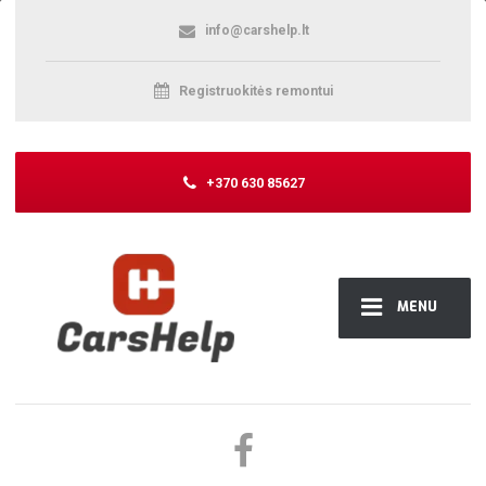
info@carshelp.lt
Registruokitės remontui
+370 630 85627
MENU