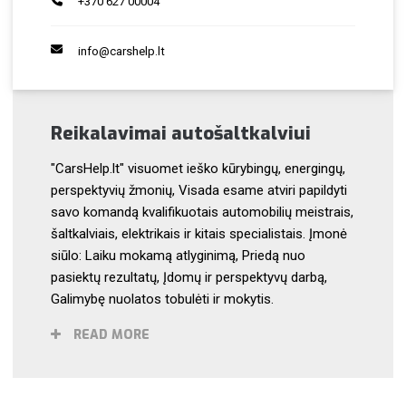
+370 627 00004
info@carshelp.lt
Reikalavimai autošaltkalviui
"CarsHelp.lt" visuomet ieško kūrybingų, energingų,
perspektyvių žmonių, Visada esame atviri papildyti
savo komandą kvalifikuotais automobilių meistrais,
šaltkalviais, elektrikais ir kitais specialistais. Įmonė
siūlo: Laiku mokamą atlyginimą, Priedą nuo
pasiektų rezultatų, Įdomų ir perspektyvų darbą,
Galimybę nuolatos tobulėti ir mokytis.
READ MORE