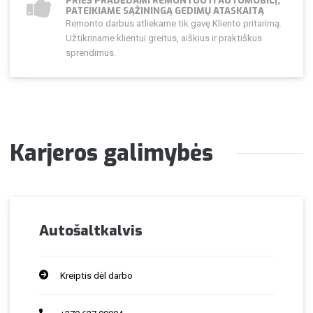
PRIEŠ PRADĖDAMI REMONTUOTI AUTOMOBILĮ,
PATEIKIAME SĄŽININGĄ GEDIMŲ ATASKAITĄ
Remonto darbus atliekame tik gavę Kliento pritarimą.
Užtikriname klientui greitus, aiškius ir praktiškus
sprendimus.
Karjeros galimybės
Autošaltkalvis
Kreiptis dėl darbo