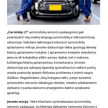
„CarsHelp.LT“
automobilių remonto paslaugomis gali
pasinaudoti visų markių lengvųjų automobilių ir mikroautobusų
vairuotojai. Siekdami sėkmingai konkuruoti automobilių
aptarnavimo rinkoje, įmonės darbuotojai teikia ypatingą dėmesį
klientų aptarnavimo kokybei. Į aptarnavimo kokybės standartus
įeina ne tik kokybiškai atlikti serviso darbai, bet ir malonus,
kultūringas klientų aptarnavimas, konsultacijos. Įmonės
darbuotojai yra sukaupę ilgametę specializuotos veiklos patirtį,
visada pasiruošę spręsti iškilusias problemas ir priimti naujus
iššūkius. Negaišindami Jūsų brangaus laiko, patys surasime
automobilio remontui reikalingas detales. Visiems atliekamiems
darbams ir parduodamoms atsarginėms dalims suteikiame
garantiją.
Įmonės misija:
Teikti klientams optimaliausias automobilių
remonto paslaugas. Su klientais dalinamės turimomis žiniomis ir