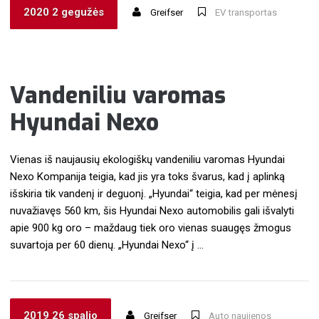
2020 2 gegužės
Greifser
EV transportas
Vandeniliu varomas
Hyundai Nexo
Vienas iš naujausių ekologiškų vandeniliu varomas Hyundai
Nexo Kompanija teigia, kad jis yra toks švarus, kad į aplinką
išskiria tik vandenį ir deguonį. „Hyundai“ teigia, kad per mėnesį
nuvažiavęs 560 km, šis Hyundai Nexo automobilis gali išvalyti
apie 900 kg oro – maždaug tiek oro vienas suaugęs žmogus
suvartoja per 60 dienų. „Hyundai Nexo“ į …
2019 26 spalio
Greifser
Auto naujienos