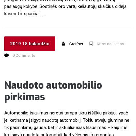
paslaugų kokybė. Sostinės oro vartų keliautojų skaičius didėja
kasmet ir sparčiai. …
2019 18 balandžio
Greifser
Kitos naujienos
0 Comments
Naudoto automobilio
pirkimas
Automobilio įsigijimas neretai tampa tikru iššūkiu pirkėjui, ypač
jei ketinama įsigyti naudotą automobilį. Tokiu atveju glumina ne
tik pasirinkimų gausa, bet ir aktualiausias klausimas – kaip ir iš
ko įsigyti naudotą automobilį, kad vėlesnis jo remontas