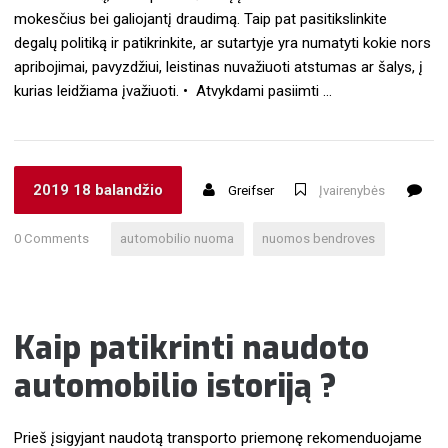
mokesčius bei galiojantį draudimą. Taip pat pasitikslinkite
degalų politiką ir patikrinkite, ar sutartyje yra numatyti kokie nors
apribojimai, pavyzdžiui, leistinas nuvažiuoti atstumas ar šalys, į
kurias leidžiama įvažiuoti. • Atvykdami pasiimti …
2019 18 balandžio
Greifser
Įvairenybės
0 Comments
automobilio nuoma
nuomos bendroves
Kaip patikrinti naudoto
automobilio istoriją ?
Prieš įsigyjant naudotą transporto priemonę rekomenduojame