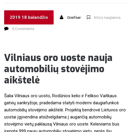
2019 18 balandžio
Greifser
Kitos naujienos
0 Comments
Vilniaus oro uoste nauja
automobilių stovėjimo
aikštelė
Šalia Vilniaus oro uosto, Rodūnios kelio ir Felikso Vaitkaus
gatvių sankryžoje, pradedama statyti moderni daugiafunkcė
automobilių stovėjimo aikštelė. Projektą bendrovė Lietuvos oro
uostai įgyvendina atsižvelgdama į augančią automobilių
stovėjimo vietų paklausą Vilniaus oro uoste. Keleiviams bus
įrengta 999 naujų automobilių stovėjimo vietų, gerės šių