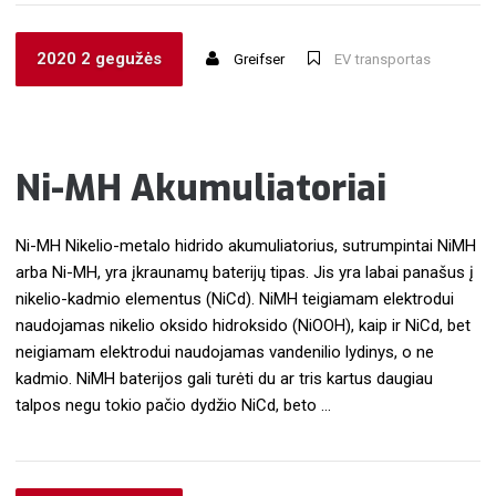
2020 2 gegužės
Greifser
EV transportas
Ni-MH Akumuliatoriai
Ni-MH Nikelio-metalo hidrido akumuliatorius, sutrumpintai NiMH
arba Ni-MH, yra įkraunamų baterijų tipas. Jis yra labai panašus į
nikelio-kadmio elementus (NiCd). NiMH teigiamam elektrodui
naudojamas nikelio oksido hidroksido (NiOOH), kaip ir NiCd, bet
neigiamam elektrodui naudojamas vandenilio lydinys, o ne
kadmio. NiMH baterijos gali turėti du ar tris kartus daugiau
talpos negu tokio pačio dydžio NiCd, beto …