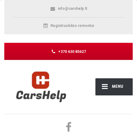
info@carshelp.lt
Registruokitės remontui
+370 630 85627
MENU