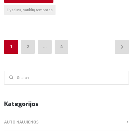
Dyzelinių variklių remontas
Navigacija
1
2
…
4
tarp
įrašų
Search
for:
Kategorijos
AUTO NAUJIENOS