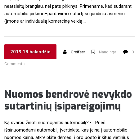
neatsieitų brangiau, nei pats pirkinys. Primename, kad sudarant
automobilio pirkimo–pardavimo sutartį su juridiniu asmeniu
(įmone ar individualią komercinę veiklą …
2019 18 balandžio
Greifser
Naudinga
0
Comments
Nuomos bendrovė nevykdo
sutartinių įsipareigojimų
Ką svarbu žinoti nuomojantis automobilį? • Prieš
išsinuomodami automobilį įvertinkite, kas įeina į automobilio
nuomos kainą, atkreipkite dėmesį į oro uosto ir kitus vietinius