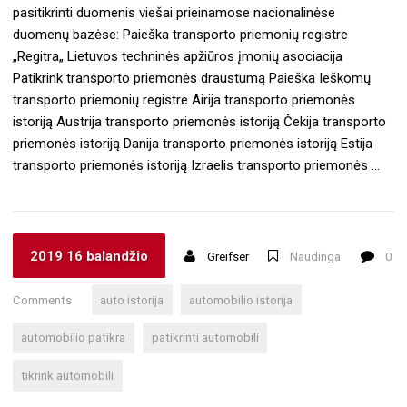
pasitikrinti duomenis viešai prieinamose nacionalinėse
duomenų bazėse: Paieška transporto priemonių registre
„Regitra„ Lietuvos techninės apžiūros įmonių asociacija
Patikrink transporto priemonės draustumą Paieška Ieškomų
transporto priemonių registre Airija transporto priemonės
istoriją Austrija transporto priemonės istoriją Čekija transporto
priemonės istoriją Danija transporto priemonės istoriją Estija
transporto priemonės istoriją Izraelis transporto priemonės …
2019 16 balandžio
Greifser
Naudinga
0
Comments
auto istorija
automobilio istorija
automobilio patikra
patikrinti automobili
tikrink automobili