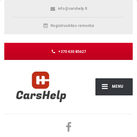
info@carshelp.lt
Registruokitės remontui
+370 630 85627
MENU