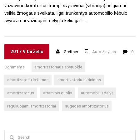
važiavimo komfortui: trumpi svyravimai (vibracija) neigiamai
veikia žmogaus sveikata. Ilgai trunkantys automobilio kėbulo
svyravimai važiuojant nelygiu keliu gali …
2017 9 birželio
Greifser
Auto žinynas
0
Comments
amortizatoriaus spyruokle
amortizatoriu keitimas
amortizatoriu tikrinimas
amortizatorius
atraminis guolis
automobiliu dalys
reguliuojami amortizatoriai
sugedes amortizatorius
Search