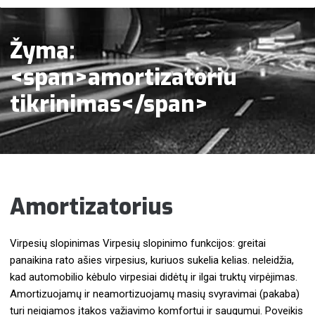
Žyma:
<span>amortizatoriu
tikrinimas</span>
Amortizatorius
Virpesių slopinimas Virpesių slopinimo funkcijos: greitai
panaikina rato ašies virpesius, kuriuos sukelia kelias. neleidžia,
kad automobilio kėbulo virpesiai didėtų ir ilgai truktų virpėjimas.
Amortizuojamų ir neamortizuojamų masių svyravimai (pakaba)
turi neigiamos įtakos važiavimo komfortui ir saugumui. Poveikis