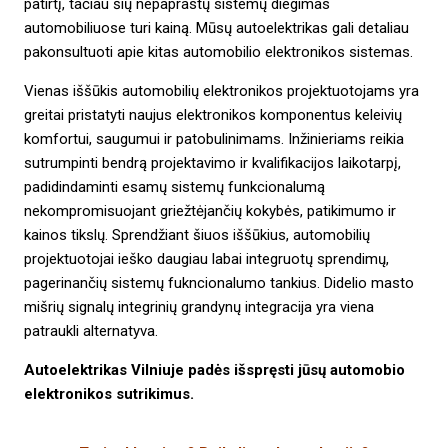
patirtį, tačiau šių nepaprastų sistemų diegimas
automobiliuose turi kainą. Mūsų autoelektrikas gali detaliau
pakonsultuoti apie kitas automobilio elektronikos sistemas.
Vienas iššūkis automobilių elektronikos projektuotojams yra
greitai pristatyti naujus elektronikos komponentus keleivių
komfortui, saugumui ir patobulinimams. Inžinieriams reikia
sutrumpinti bendrą projektavimo ir kvalifikacijos laikotarpį,
padidindaminti esamų sistemų funkcionalumą
nekompromisuojant griežtėjančių kokybės, patikimumo ir
kainos tikslų. Sprendžiant šiuos iššūkius, automobilių
projektuotojai ieško daugiau labai integruotų sprendimų,
pagerinančių sistemų fukncionalumo tankius. Didelio masto
mišrių signalų integrinių grandynų integracija yra viena
patraukli alternatyva.
Autoelektrikas Vilniuje padės išspręsti jūsų automobio
elektronikos sutrikimus.