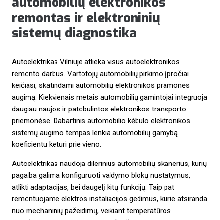
automobilių elektronikos
remontas ir elektroninių
sistemų diagnostika
Autoelektrikas Vilniuje atlieka visus autoelektronikos
remonto darbus. Vartotojų automobilių pirkimo įpročiai
keičiasi, skatindami automobilių elektronikos pramonės
augimą. Kiekvienais metais automobilių gamintojai integruoja
daugiau naujos ir patobulintos elektronikos transporto
priemonėse. Dabartinis automobilio kėbulo elektronikos
sistemų augimo tempas lenkia automobilių gamybą
koeficientu keturi prie vieno.
Autoelektrikas naudoja dilerinius automobilių skanerius, kurių
pagalba galima konfiguruoti valdymo blokų nustatymus,
atlikti adaptacijas, bei daugelį kitų funkcijų. Taip pat
remontuojame elektros instaliacijos gedimus, kurie atsiranda
nuo mechaninių pažeidimų, veikiant temperatūros