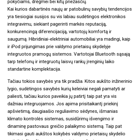
pokyčiams, drėgmei bei kitų priežasčių.
Kai kurios dabartinės naujų ar patobulinų savybių tendencijos
yra tiesiogiai susijos su vis labiau sudėtingos elektronikos
integravimu, siekiant pagerinti markės reputaciją,
konkurencingą diferencijaciją, vartotojų komfortą ir
saugumą.
Hibridiniai-elektriniai automobiliai
yra madingi, kaip
ir iPod prijungimas prie valdymo prietaisų skydelyje
integruotos pramogų sistemos. Vartotojai Bluetooth sąsają
tarp telefonų ir integruotų laisvų rankų įrenginių laiko
standartine komplektacija.
Tačiau tokios savybės yra tik pradžia. Kitos aukšto inžinerinio
lygio, sudėtingos savybės kurių keleiviai negali pamatyti ar
paliesti, tačiau kurios paveikia jų patirtį taip pat yra vis
dažniau integruojamos. Jos apima prisitaikantį priekinį
apšvietimą, daugiaašio reguliavimo sėdynes, išmanias
klimato kontrolės sistemas, susidūrimų išvengimo ir
dinaminę pastovaus greičio palaikymo sistemą. Taip pat
tikimasi gauti aukštos kokybės valdymo prietaisų skydelio