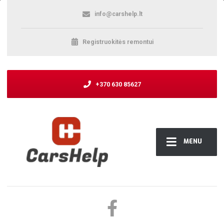
info@carshelp.lt
Registruokitės remontui
+370 630 85627
MENU